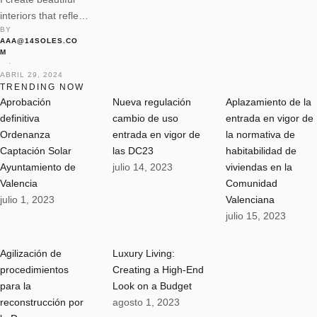
interiors that reflect
BY 
my client’s unique
AAA@14SOLES.CO
personalities.
M
Spaces designed to
 · 
ABRIL 29, 2024
be lived in, not just
TRENDING NOW
looked at. Forever
Aprobación
Nueva regulación
Aplazamiento de la
homes, not show
definitiva
cambio de uso
entrada en vigor de
homes. I
Ordenanza
entrada en vigor de
la normativa de
understand every
Captación Solar
las DC23
habitabilidad de
detail that goes into
Ayuntamiento de
julio 14, 2023
viviendas en la
crafting a beautiful
Valencia
Comunidad
space.
julio 1, 2023
Valenciana
julio 15, 2023
Agilización de
Luxury Living:
procedimientos
Creating a High-End
para la
Look on a Budget
reconstrucción por
agosto 1, 2023