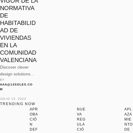
VIGOR DE LA
NORMATIVA
DE
HABITABILID
AD DE
VIVIENDAS
EN LA
COMUNIDAD
VALENCIANA
Discover clever
design solutions
BY 
and space-saving
AAA@14SOLES.CO
tips to make the
M
most of your
 · 
JULIO 15, 2023
compact living
TRENDING NOW
space without
APR
NUE
APL
OBA
VA
AZA
compromising on
CIÓ
REG
MIE
style.
N
ULA
NTO
DEF
CIÓ
DE