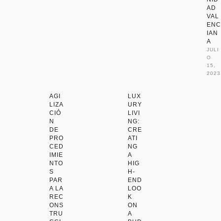
AD
VAL
ENC
IAN
A
JULI
O 
15, 
2023
AGI
LUX
LIZA
URY
CIÓ
LIVI
N
NG:
DE
CRE
PRO
ATI
CED
NG
IMIE
A
NTO
HIG
S
H-
PAR
END
A LA
LOO
REC
K
ONS
ON
TRU
A