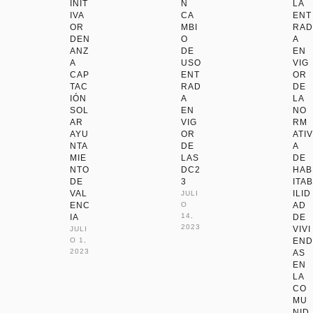
INIT
N
LA
IVA
CA
ENT
OR
MBI
RAD
DEN
O
A
ANZ
DE
EN
A
USO
VIG
CAP
ENT
OR
TAC
RAD
DE
IÓN
A
LA
SOL
EN
NO
AR
VIG
RM
AYU
OR
ATIV
NTA
DE
A
MIE
LAS
DE
NTO
DC2
HAB
DE
3
ITAB
VAL
ILID
JULI
ENC
O 
AD
14, 
IA
DE
2023
VIVI
JULI
O 1, 
END
2023
AS
EN
LA
CO
MU
NID