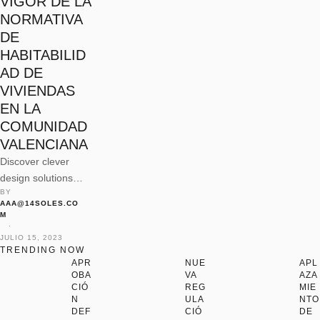
VIGOR DE LA
NORMATIVA
DE
HABITABILID
AD DE
VIVIENDAS
EN LA
COMUNIDAD
VALENCIANA
Discover clever
design solutions
BY 
and space-saving
AAA@14SOLES.CO
tips to make the
M
most of your
 · 
JULIO 15, 2023
compact living
TRENDING NOW
space without
APR
NUE
APL
OBA
VA
AZA
compromising on
CIÓ
REG
MIE
style.
N
ULA
NTO
DEF
CIÓ
DE