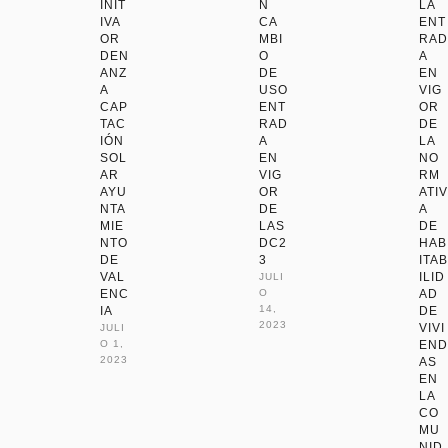
INIT
N
LA
IVA
CA
ENT
OR
MBI
RAD
DEN
O
A
ANZ
DE
EN
A
USO
VIG
CAP
ENT
OR
TAC
RAD
DE
IÓN
A
LA
SOL
EN
NO
AR
VIG
RM
AYU
OR
ATIV
NTA
DE
A
MIE
LAS
DE
NTO
DC2
HAB
DE
3
ITAB
VAL
ILID
JULI
ENC
O 
AD
14, 
IA
DE
2023
VIVI
JULI
O 1, 
END
2023
AS
EN
LA
CO
MU
NID