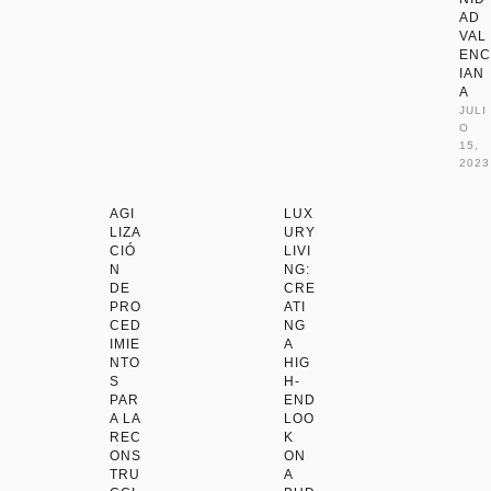
AD
VAL
ENC
IAN
A
JULI
O 
15, 
2023
AGI
LUX
LIZA
URY
CIÓ
LIVI
N
NG:
DE
CRE
PRO
ATI
CED
NG
IMIE
A
NTO
HIG
S
H-
PAR
END
A LA
LOO
REC
K
ONS
ON
TRU
A