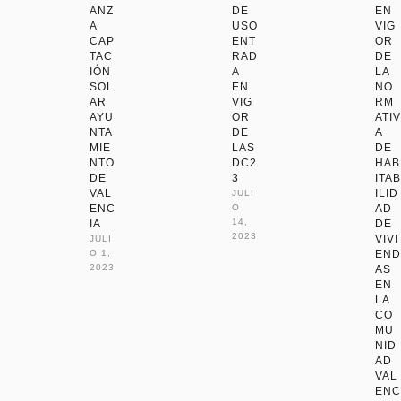
ANZ
DE
EN
A
USO
VIG
CAP
ENT
OR
TAC
RAD
DE
IÓN
A
LA
SOL
EN
NO
AR
VIG
RM
AYU
OR
ATIV
NTA
DE
A
MIE
LAS
DE
NTO
DC2
HAB
DE
3
ITAB
VAL
ILID
JULI
ENC
O 
AD
14, 
IA
DE
2023
VIVI
JULI
O 1, 
END
2023
AS
EN
LA
CO
MU
NID
AD
VAL
ENC