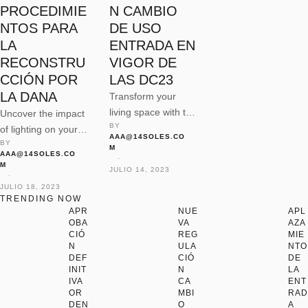
PROCEDIMIE
N CAMBIO
NTOS PARA
DE USO
LA
ENTRADA EN
RECONSTRU
VIGOR DE
CCIÓN POR
LAS DC23
LA DANA
Transform your
living space with the
Uncover the impact
BY 
transformative
of lighting on your
AAA@14SOLES.CO
power of paint,
BY 
home’s ambiance
M
AAA@14SOLES.CO
exploring color
 · 
and functionality,
M
JULIO 14, 2023
psychology,
with tips on
 · 
JULIO 18, 2023
finishes, and DIY
choosing fixtures,
TRENDING NOW
painting techniques.
maximizing natural
APR
NUE
APL
OBA
VA
AZA
light, and
CIÓ
REG
MIE
incorporating smart
N
ULA
NTO
lighting solutions.
DEF
CIÓ
DE
INIT
N
LA
IVA
CA
ENT
OR
MBI
RAD
DEN
O
A