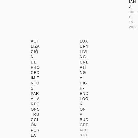
IAN
A
JULI
O 
15, 
2023
AGI
LUX
LIZA
URY
CIÓ
LIVI
N
NG:
DE
CRE
PRO
ATI
CED
NG
IMIE
A
NTO
HIG
S
H-
PAR
END
A LA
LOO
REC
K
ONS
ON
TRU
A
CCI
BUD
ÓN
GET
POR
AGO
LA
STO 