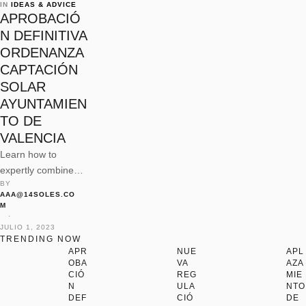
IN 
IDEAS & ADVICE
APROBACIÓ
N DEFINITIVA
ORDENANZA
CAPTACIÓN
SOLAR
AYUNTAMIEN
TO DE
VALENCIA
Learn how to
expertly combine
BY 
different patterns to
AAA@14SOLES.CO
create visually
M
stunning and
 · 
JULIO 1, 2023
harmonious
TRENDING NOW
interiors that reflect
APR
NUE
APL
OBA
VA
AZA
your personal style.
CIÓ
REG
MIE
N
ULA
NTO
DEF
CIÓ
DE