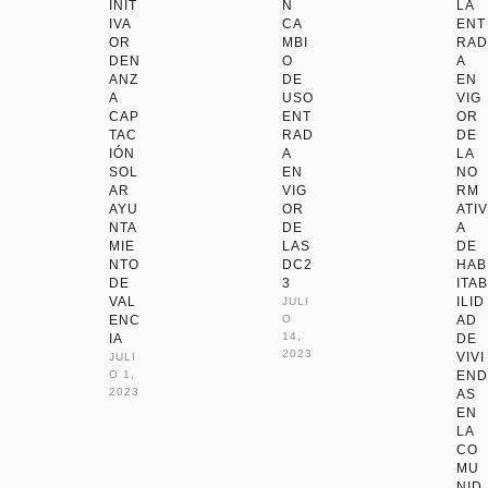
INIT
N
LA
IVA
CA
ENT
OR
MBI
RAD
DEN
O
A
ANZ
DE
EN
A
USO
VIG
CAP
ENT
OR
TAC
RAD
DE
IÓN
A
LA
SOL
EN
NO
AR
VIG
RM
AYU
OR
ATIV
NTA
DE
A
MIE
LAS
DE
NTO
DC2
HAB
DE
3
ITAB
VAL
ILID
JULI
ENC
O 
AD
14, 
IA
DE
2023
VIVI
JULI
O 1, 
END
2023
AS
EN
LA
CO
MU
NID