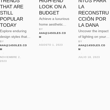
TRENDS
HIGH-END
NTOS PARA
THAT ARE
LOOK ON A
LA
STILL
BUDGET
RECONSTRU
POPULAR
CCIÓN POR
Achieve a luxurious
TODAY
home aesthetic
LA DANA
BY 
without breaking the
Explore enduring
Uncover the impact
AAA@14SOLES.CO
bank, with tips on
design styles that
of lighting on your
M
savvy shopping, DIY
 · 
BY 
BY 
stand the test of
home’s ambiance
AGOSTO 1, 2023
AAA@14SOLES.CO
AAA@14SOLES.CO
upgrades, and
time, from classic
and functionality,
M
M
affordable
elegance to modern
with tips on
 · 
 · 
NOVIEMBRE 2, 
JULIO 18, 2023
elegance.
minimalism, offering
choosing fixtures,
2023
inspiration for your
maximizing natural
home makeover.
light, and
incorporating smart
lighting solutions.