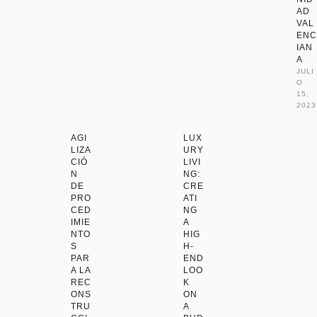
AD
VAL
ENC
IAN
A
JULI
O 
15, 
2023
AGI
LUX
LIZA
URY
CIÓ
LIVI
N
NG:
DE
CRE
PRO
ATI
CED
NG
IMIE
A
NTO
HIG
S
H-
PAR
END
A LA
LOO
REC
K
ONS
ON
TRU
A